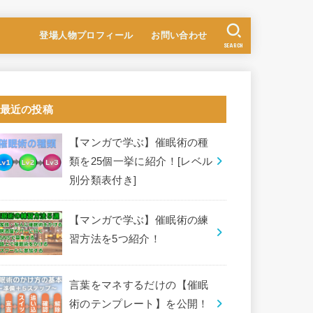
登場人物プロフィール
お問い合わせ
SEARCH
最近の投稿
【マンガで学ぶ】催眠術の種
類を25個一挙に紹介！[レベル
別分類表付き]
【マンガで学ぶ】催眠術の練
習方法を5つ紹介！
言葉をマネするだけの【催眠
術のテンプレート】を公開！