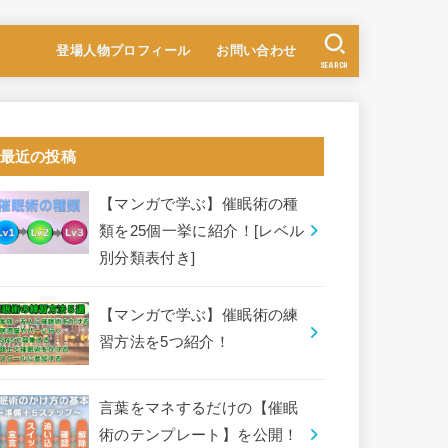
登場人物プロフィール
お問い合わせ
SEARCH
最近の投稿
【マンガで学ぶ】催眠術の種
類を25個一挙に紹介！[レベル
別分類表付き]
【マンガで学ぶ】催眠術の練
習方法を5つ紹介！
言葉をマネするだけの【催眠
術のテンプレート】を公開！