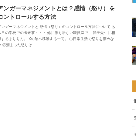
アンガーマネジメントとは？感情（怒り）を
コントロールする方法
アンガーマネジメントと 感情（怒り）のコントロール方法について あ
る日の学校での出来事・・・ 他に誰も居ない職員室で、 洋子先生に相
談するまりりん。 Xの館へ移動する一同。 ①日常生活で怒りを溜めな
い ②溜まった怒りはエ...