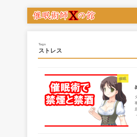
ストレス
催眠
・