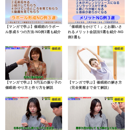
【マンガで学ぶ】催眠術のラポー
「催眠術をかけて！」とお願いさ
ル形成５つの方法-NG例3選も紹介
れるメリット会話法5選を紹介-NG
例3選も
催眠術
催眠術
【マンガで学ぶ】催眠術の解き方
【マンガで学ぶ】5円玉の振り子の
（完全覚醒まで全て解説）
催眠術-やり方と作り方を解説
催眠術
催眠術