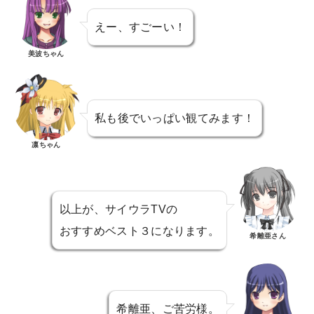
えー、すごーい！
美波ちゃん
私も後でいっぱい観てみます！
凛ちゃん
以上が、サイウラTVの
おすすめベスト３になります。
希離亜さん
希離亜、ご苦労様。