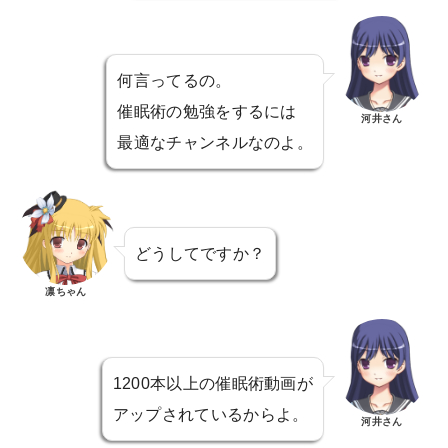
何言ってるの。
催眠術の勉強をするには
河井さん
最適なチャンネルなのよ。
どうしてですか？
凛ちゃん
1200本以上の催眠術動画が
アップされているからよ。
河井さん