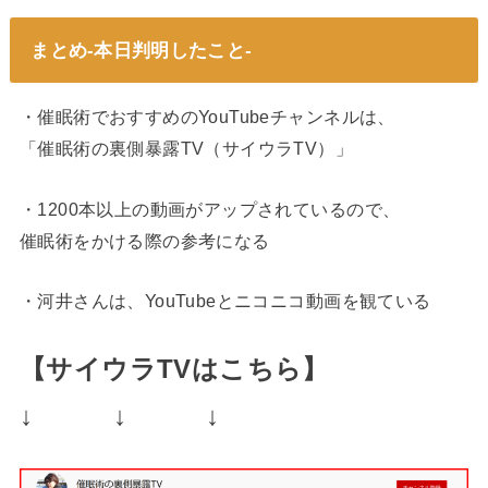
まとめ-本日判明したこと-
・催眠術でおすすめのYouTubeチャンネルは、
「催眠術の裏側暴露TV（サイウラTV）」
・1200本以上の動画がアップされているので、
催眠術をかける際の参考になる
・河井さんは、YouTubeとニコニコ動画を観ている
【サイウラTVはこちら】
↓ ↓ ↓