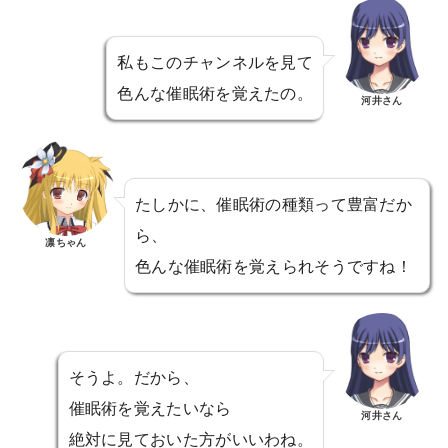
私もこのチャンネルを見て
色んな催眠術を覚えたの。
河井さん
たしかに、催眠術の種類って豊富だか
ら、
凛ちゃん
色んな催眠術を覚えられそうですね！
そうよ。だから、
催眠術を覚えたいなら
河井さん
絶対に見ておいた方がいいわね。