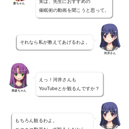
実は、先生におすすめの
凛ちゃん
催眠術の動画を聞こうと思って。
それなら私が教えてあげるわよ。
河井さん
えっ！河井さんも
YouTubeとか観るんですか？
美波ちゃん
もちろん観るわよ。