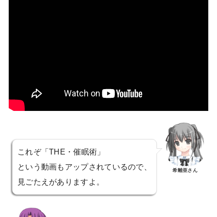
これぞ「THE・催眠術」
という動画もアップされているので、
希離亜さん
見ごたえがありますよ。