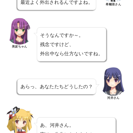
最近よく外出されるんですよね。
希離亜さん
そうなんですか～。
残念ですけど、
美波ちゃん
外出中なら仕方ないですね。
あらっ、あなたたちどうしたの？
河井さん
あ、河井さん。