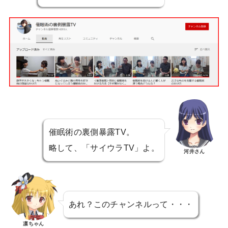
催眠術の裏側暴露TV。
略して、「サイウラTV」よ。
河井さん
あれ？このチャンネルって・・・
凛ちゃん