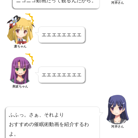
ニコニコ動画だって観るんだから。
河井さん
エエエエエエエエ
凛ちゃん
エエエエエエエエ
美波ちゃん
ふふっ。さぁ、それより
おすすめの催眠術動画を紹介するわ
河井さん
よ。