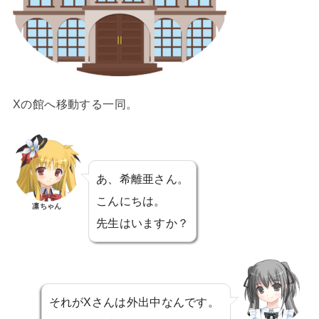
Xの館へ移動する一同。
あ、希離亜さん。
こんにちは。
凛ちゃん
先生はいますか？
それがXさんは外出中なんです。