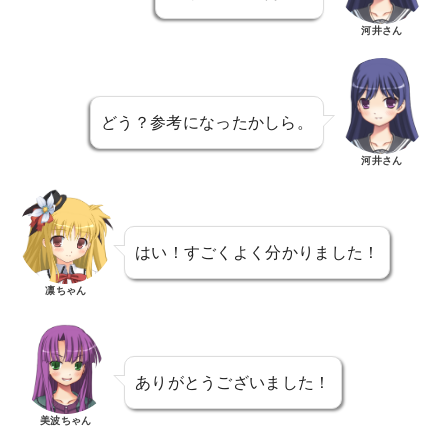
河井さん
どう？参考になったかしら。
河井さん
はい！すごくよく分かりました！
凛ちゃん
ありがとうございました！
美波ちゃん