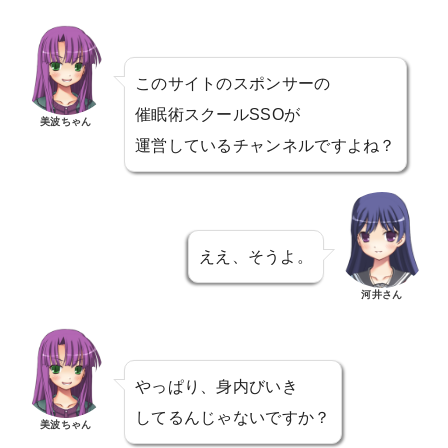
このサイトのスポンサーの
催眠術スクールSSOが
美波ちゃん
運営しているチャンネルですよね？
ええ、そうよ。
河井さん
やっぱり、身内びいき
してるんじゃないですか？
美波ちゃん