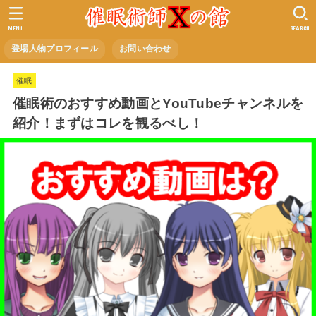
MENU
SEARCH
登場人物プロフィール
お問い合わせ
催眠
催眠術のおすすめ動画とYouTubeチャンネルを
紹介！まずはコレを観るべし！