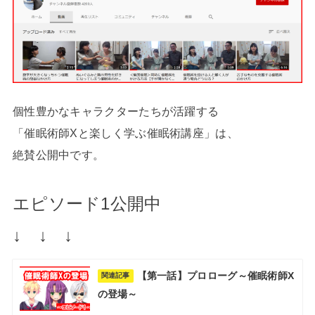
個性豊かなキャラクターたちが活躍する
「催眠術師Xと楽しく学ぶ催眠術講座」は、
絶賛公開中です。
エピソード1公開中
↓ ↓ ↓
【第一話】プロローグ～催眠術師X
関連記事
の登場～